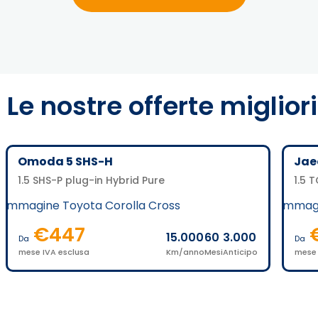
Le nostre offerte migliori
Omoda 5 SHS-H
Jae
1.5 SHS-P plug-in Hybrid Pure
1.5 
€
447
15.000
60
3.000
Da
Da
mese IVA esclusa
Km/anno
Mesi
Anticipo
mese 