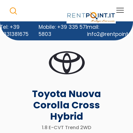
Tel: +39
Mobile: +39 335 571
mail:
0331381675
5803
info2@rentpoint.it
Toyota Nuova
Corolla Cross
Hybrid
1.8 E-CVT Trend 2WD