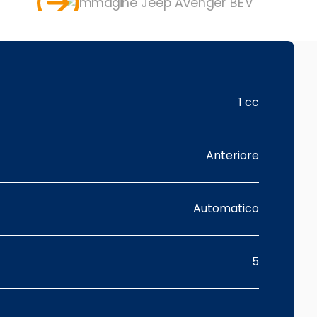
1 cc
Anteriore
Automatico
5