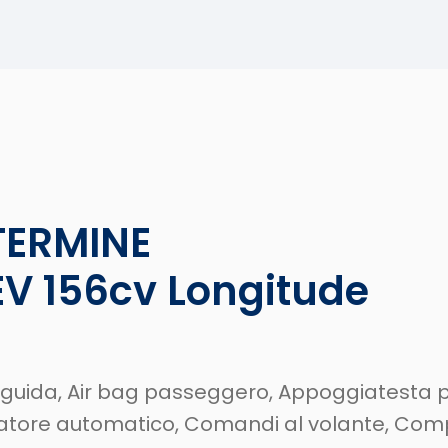
TERMINE
V 156cv Longitude
to guida, Air bag passeggero, Appoggiatesta po
zzatore automatico, Comandi al volante, Comput