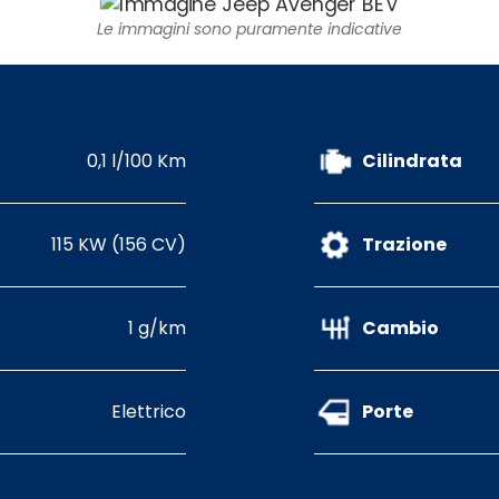
Le immagini sono puramente indicative
0,1 l/100 Km
Cilindrata
115 KW (156 CV)
Trazione
1 g/km
Cambio
Elettrico
Porte