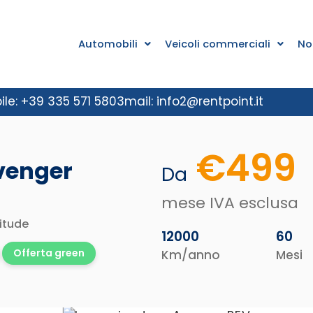
Automobili
Veicoli commerciali
No
ile: +39 335 571 5803
mail: info2@rentpoint.it
€
499
venger
Da
mese IVA esclusa
itude
12000
60
Offerta green
Km/anno
Mesi