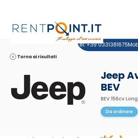
Tel: +39 0331381675
Mob
Torna ai risultati
Jeep A
BEV
BEV 156cv Long
Da ordinare