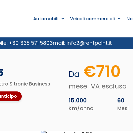
Automobili
Veicoli commerciali
No
ile: +39 335 571 5803
mail: info2@rentpoint.it
€
710
5
Da
tro S tronic Business
mese IVA esclusa
anticipo
15.000
60
Km/anno
Mesi