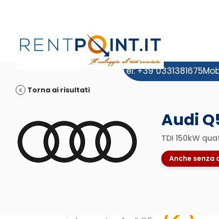
Tel: +39 0331381675
Mob
Torna ai risultati
Audi Q
TDI 150kW quat
Anche senza 