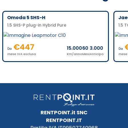
Omoda 5 SHS-H
Jae
1.5 SHS-P plug-in Hybrid Pure
1.5 
€
447
15.000
60
3.000
Da
Da
mese IVA esclusa
Km/anno
Mesi
Anticipo
mese 
RENTPOINT.it SNC
RENTPOINT.IT
Partita IVA IT09507740968