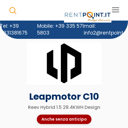
Tel: +39
Mobile: +39 335 571
mail:
0331381675
5803
info2@rentpoint.it
Leapmotor C10
Reev Hybrid 1.5 28.4KWH Design
Anche senza anticipo