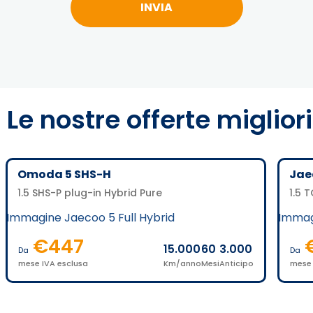
Le nostre offerte migliori
Omoda 5 SHS-H
Jae
1.5 SHS-P plug-in Hybrid Pure
1.5 
€
447
15.000
60
3.000
Da
Da
mese IVA esclusa
Km/anno
Mesi
Anticipo
mese 