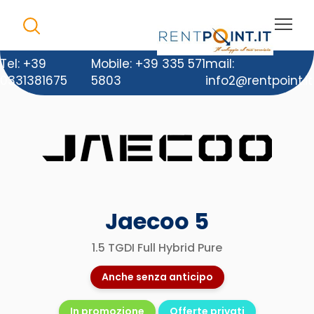
Tel: +39
Mobile: +39 335 571
mail:
0331381675
5803
info2@rentpoint.it
Jaecoo 5
1.5 TGDI Full Hybrid Pure
Anche senza anticipo
In promozione
Offerte privati