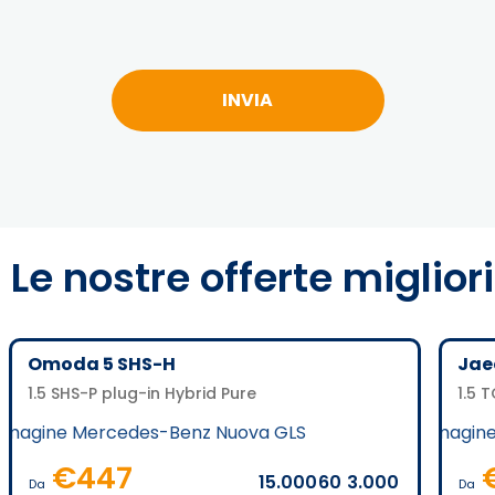
Le nostre offerte migliori
Omoda 5 SHS-H
Jae
1.5 SHS-P plug-in Hybrid Pure
1.5 
€
447
15.000
60
3.000
Da
Da