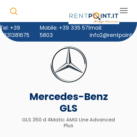
Tel: +39
Mobile: +39 335 571
mail:
0331381675
5803
info2@rentpoint.it
Mercedes-Benz
GLS
GLS 350 d 4Matic AMG Line Advanced
Plus