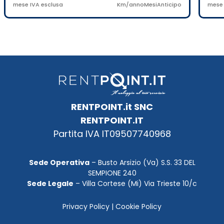
mese IVA esclusa
Km/anno
Mesi
Anticipo
mese 
RENTPOINT.it SNC
RENTPOINT.IT
Partita IVA IT09507740968
Sede Operativa
– Busto Arsizio (Va) S.S. 33 DEL
SEMPIONE 240
Sede Legale
– Villa Cortese (Mi) Via Trieste 10/c
Privacy Policy
|
Cookie Policy