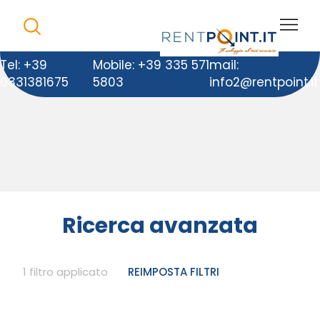
Tel: +39
Mobile: +39 335 571
mail:
0331381675
5803
info2@rentpoint.it
Ricerca avanzata
1 filtro applicato
REIMPOSTA FILTRI